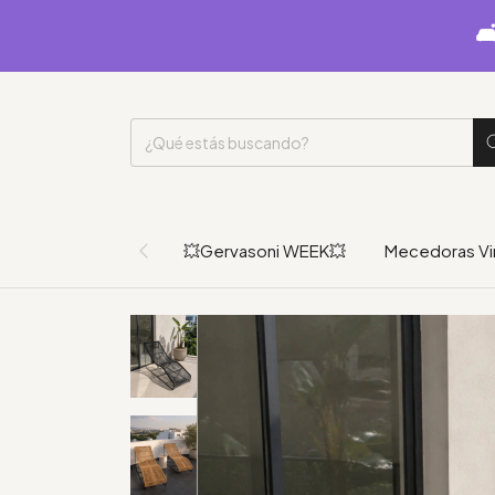

💥Gervasoni WEEK💥
Mecedoras Vi