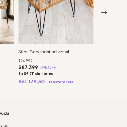
Sillón Gervasoni Individual
Sillón Gervason
Entrelazado
$94.999
$87.399
$110.999
8
% OFF
$102.119
8
%
9
x
$9.711
sin interés
9
x
$11.346,56
si
$61.179,30
Transferencia
$71.483,3
yuda
vios