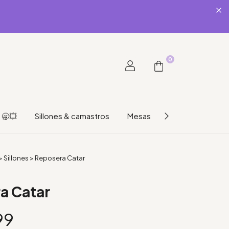
0
🥱💥
Sillones & camastros
Mesas
Hogar & organiz
>
Sillones
>
Reposera Catar
a Catar
99