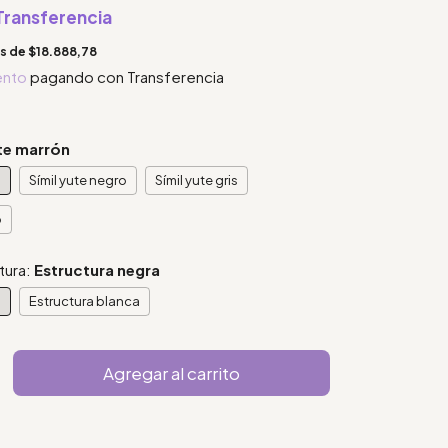
Transferencia
és de
$18.888,78
ento
pagando con Transferencia
ute marrón
n
Símil yute negro
Símil yute gris
o
tura:
Estructura negra
a
Estructura blanca