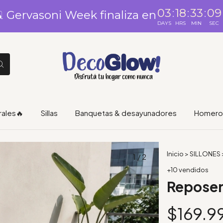
03
:
18
:
33
:
08
️ Gervasoni Week finaliza en
DAYS
HRS
MIN
SEC
rales🔥
Sillas
Banquetas & desayunadores
Homero 
Inicio
>
SILLONES
1
/
2
+10 vendidos
Reposer
$169.9