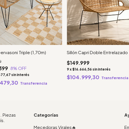
Gervasoni Triple (1,70m)
Sillón Capri Doble Entrelazado
9
$149.999
399
8
% OFF
9
x
$16.666,56
sin interés
377,67
sin interés
$104.999,30
Transferencia
.479,30
Transferencia
. Piezas
Categorías
A
ís.
Mecedoras Virales🔥
En