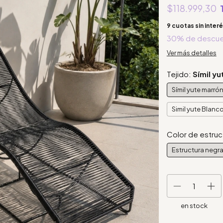
$118.999,30
9
cuotas sin inter
30% de descu
Ver más detalles
Tejido:
Símil y
Símil yute marró
Simil yute Blanc
Color de estruc
Estructura negr
en stock