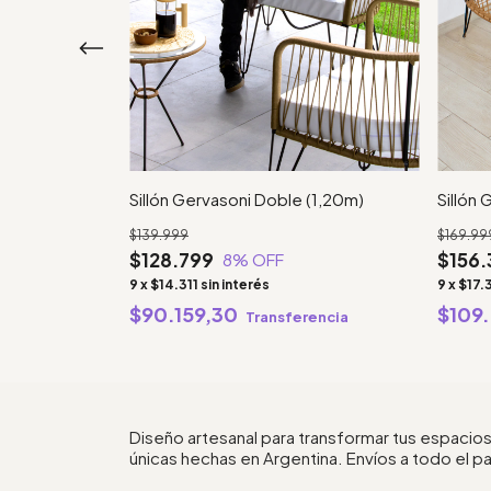
Sillón Gervasoni Doble (1,20m)
Sillón 
$139.999
$169.99
$128.799
$156.
8
% OFF
9
x
$14.311
sin interés
9
x
$17.
rencia
$90.159,30
$109
Transferencia
Diseño artesanal para transformar tus espacios
únicas hechas en Argentina. Envíos a todo el pa