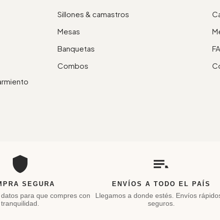
Sillones & camastros
Ca
Mesas
M
Banquetas
F
Combos
C
Sarmiento
MPRA SEGURA
ENVÍOS A TODO EL PAÍS
 datos para que compres con
Llegamos a donde estés. Envíos rápido
tranquilidad.
seguros.