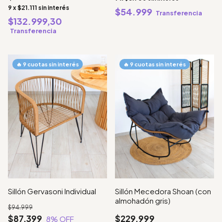
9
x
$21.111
sin interés
$54.999
Transferencia
$132.999,30
Transferencia
Sillón Gervasoni Individual
Sillón Mecedora Shoan (con
almohadón gris)
$94.999
$87.399
$229.999
8
% OFF