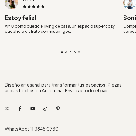
Estoy feliz!
Son 
AMO como quedó el living de casa. Un espacio super cozy
Compré
que ahora disfruto con mis amigos.
se ree
Diseño artesanal para transformar tus espacios. Piezas
únicas hechas en Argentina. Envíos a todo el país.
WhatsApp: 11 3845 0730