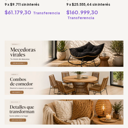
9
x
$9.711
sin interés
9
x
$25.555,44
sin interés
$61.179,30
$160.999,30
Transferencia
Transferencia