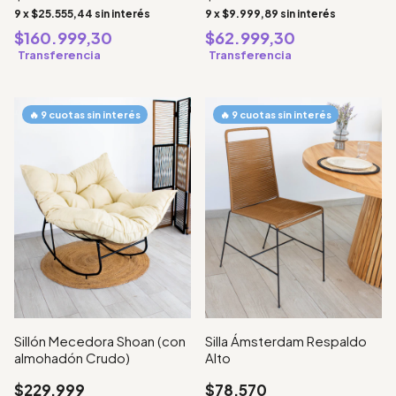
9
x
$9.999,89
sin interés
9
x
$25.555,44
sin interés
$62.999,30
$160.999,30
Transferencia
Transferencia
Sillón Mecedora Shoan (con
Silla Ámsterdam Respaldo
almohadón Crudo)
Alto
$229.999
$78.570