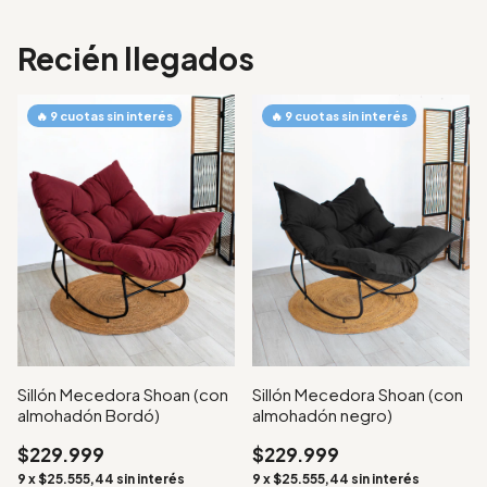
Recién llegados
Sillón Mecedora Shoan (con
Sillón Mecedora Shoan (con
almohadón Bordó)
almohadón negro)
$229.999
$229.999
9
x
$25.555,44
sin interés
9
x
$25.555,44
sin interés