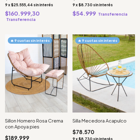
9
x
$25.555,44
sin interés
9
x
$8.730
sin interés
$160.999,30
$54.999
Transferencia
Transferencia
Sillon Homero Rosa Crema
Silla Mecedora Acapulco
con Apoya pies
$78.570
$189.999
9
x
$8.730
sin interés