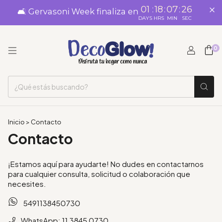
01
:
18
:
07
:
25
🛋️ Gervasoni Week finaliza en
DAYS
HRS
MIN
SEC
0
Inicio
>
Contacto
Contacto
¡Estamos aquí para ayudarte! No dudes en contactarnos
para cualquier consulta, solicitud o colaboración que
necesites.
5491138450730
WhatsApp: 11 3845 0730