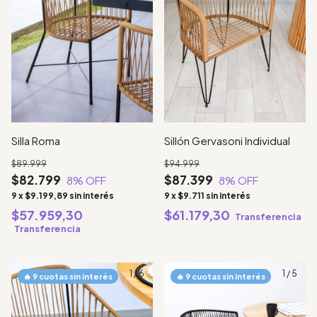
Silla Roma
Sillón Gervasoni Individual
$89.999
$94.999
$82.799
$87.399
8
% OFF
8
% OFF
9
x
$9.199,89
sin interés
9
x
$9.711
sin interés
$57.959,30
$61.179,30
Transferencia
Transferencia
1
/
6
1
/
5