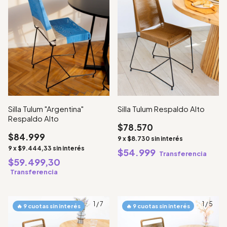
Silla Tulum "Argentina"
Silla Tulum Respaldo Alto
Respaldo Alto
$78.570
$84.999
9
x
$8.730
sin interés
9
x
$9.444,33
sin interés
$54.999
Transferencia
$59.499,30
Transferencia
1
/
7
1
/
5