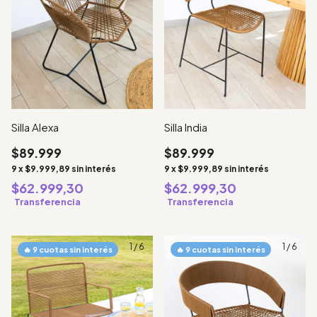
Silla Alexa
Silla India
$89.999
$89.999
9
x
$9.999,89
sin interés
9
x
$9.999,89
sin interés
$62.999,30
$62.999,30
Transferencia
Transferencia
1
/
6
1
/
6