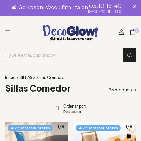
03
:
10
:
16
:
39
🛋️ Gervasoni Week finaliza en
DAYS
HRS
MIN
SEC
0
Inicio
>
SILLAS
>
Sillas Comedor
Sillas Comedor
23 productos
Ordenar por:
Destacado
1
/
8
1
/
8