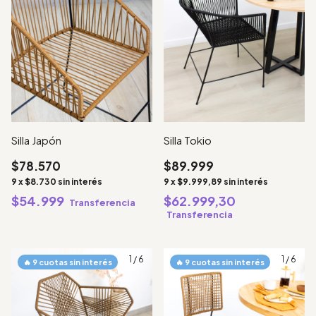
Silla Tokio
Silla Japón
$89.999
$78.570
9
x
$9.999,89
sin interés
9
x
$8.730
sin interés
$62.999,30
$54.999
Transferencia
Transferencia
1
/
6
1
/
6