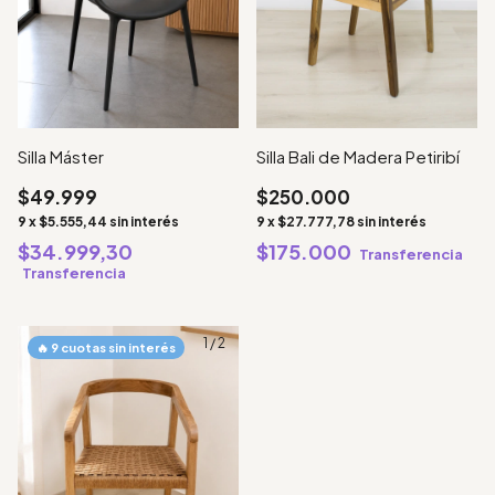
Silla Bali de Madera Petiribí
Silla Máster
$250.000
$49.999
9
x
$27.777,78
sin interés
9
x
$5.555,44
sin interés
$175.000
$34.999,30
Transferencia
Transferencia
1
/
2