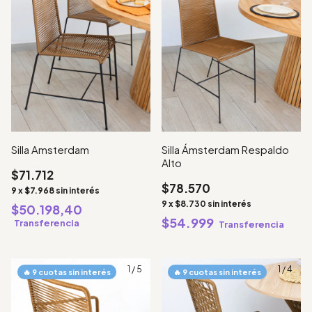
Silla Amsterdam
Silla Ámsterdam Respaldo
Alto
$71.712
$78.570
9
x
$7.968
sin interés
9
x
$8.730
sin interés
$50.198,40
$54.999
Transferencia
Transferencia
1
/
5
1
/
4