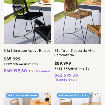
Silla Tulum con Apoya Brazos
Silla Tulum Respaldo Alto
Entrelazada
$85.999
$89.999
9
x
$9.555,44
sin interés
9
x
$9.999,89
sin interés
$60.199,30
Transferencia
$62.999,30
Transferencia
1
/
7
1
/
6