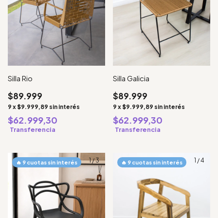
Silla Galicia
Silla Rio
$89.999
$89.999
9
x
$9.999,89
sin interés
9
x
$9.999,89
sin interés
$62.999,30
$62.999,30
Transferencia
Transferencia
1
/
3
1
/
4