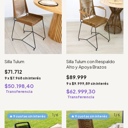
Silla Tulum con Respaldo
Silla Tulum
Alto y Apoya Brazos
$71.712
$89.999
9
x
$7.968
sin interés
9
x
$9.999,89
sin interés
$50.198,40
$62.999,30
Transferencia
Transferencia
1
/
6
1
/
6