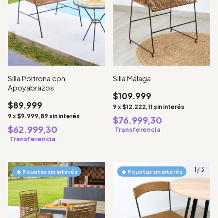
Silla Poltrona con
Silla Málaga
Apoyabrazos
$109.999
$89.999
9
x
$12.222,11
sin interés
9
x
$9.999,89
sin interés
$76.999,30
$62.999,30
Transferencia
Transferencia
1
/
8
1
/
3