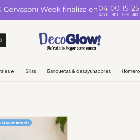
04
:
00
:
15
:
25
️ Gervasoni Week finaliza en
DAYS
HRS
MIN
SEC
rales🔥
Sillas
Banquetas & desayunadores
Homero 