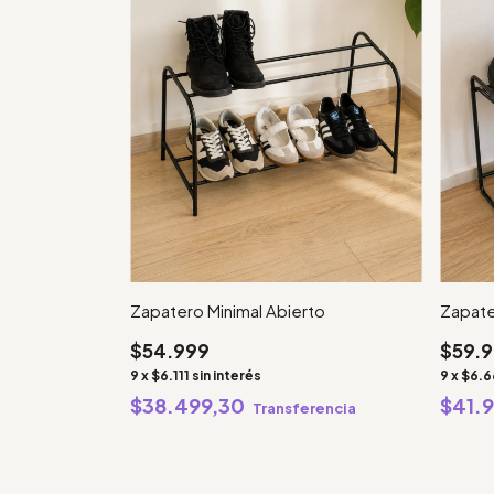
Zapatero Minimal Abierto
Zapate
$54.999
$59.
9
x
$6.111
sin interés
9
x
$6.6
$38.499,30
$41.
Transferencia