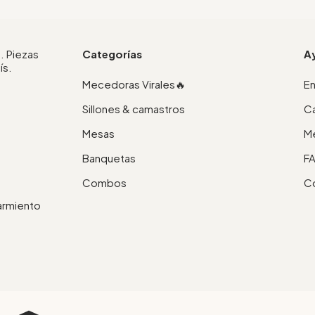
. Piezas
Categorías
A
ís.
Mecedoras Virales🔥
En
Sillones & camastros
Ca
Mesas
M
Banquetas
F
Combos
C
Sarmiento