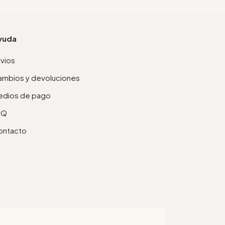
yuda
vios
mbios y devoluciones
edios de pago
AQ
ontacto