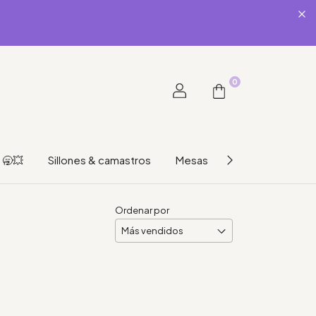
0
🥱💥
Sillones & camastros
Mesas
Hogar & organiz
Ordenar por