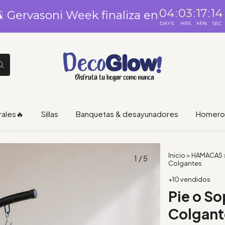
04
:
03
:
17
:
14
️ Gervasoni Week finaliza en
DAYS
HRS
MIN
SEC
rales🔥
Sillas
Banquetas & desayunadores
Homero 
Inicio
>
HAMACAS
1
/
5
Colgantes
+10 vendidos
Pie o S
Colgant