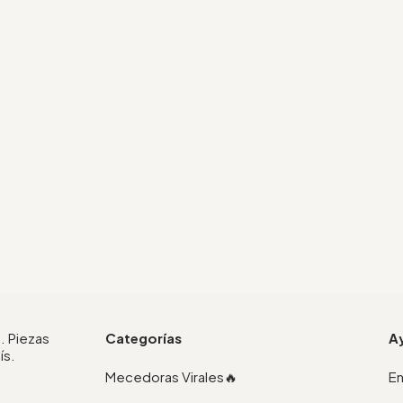
. Piezas
Categorías
A
ís.
Mecedoras Virales🔥
En