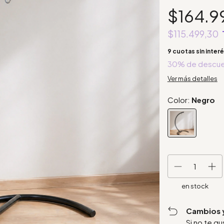
$164.9
$115.499,30
9
cuotas sin inter
30% de descu
Ver más detalles
Color:
Negro
en stock
Cambios 
Si no te g