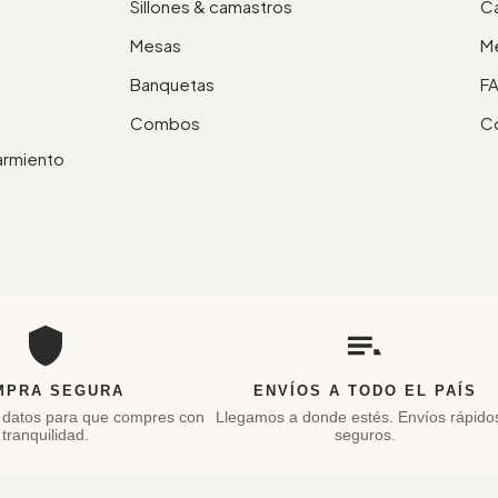
Sillones & camastros
Ca
Mesas
M
Banquetas
F
Combos
C
Sarmiento
MPRA SEGURA
ENVÍOS A TODO EL PAÍS
 datos para que compres con
Llegamos a donde estés. Envíos rápido
tranquilidad.
seguros.