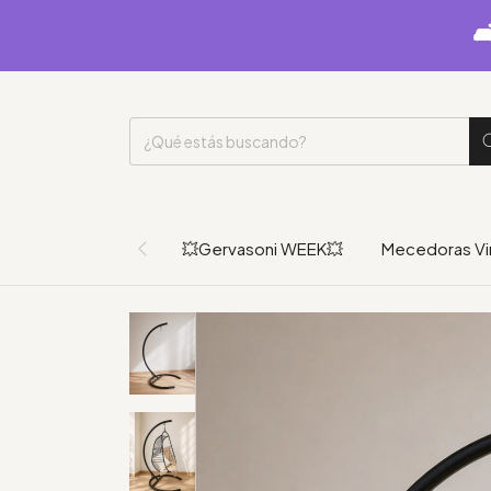

💥Gervasoni WEEK💥
Mecedoras Vi