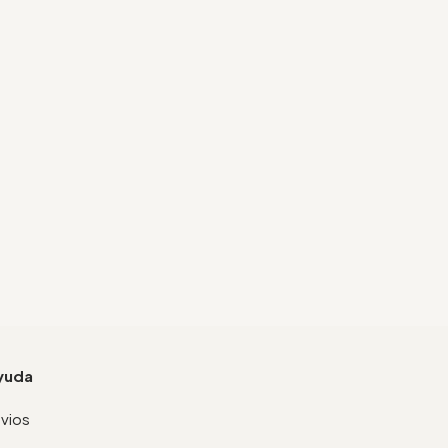
yuda
vios