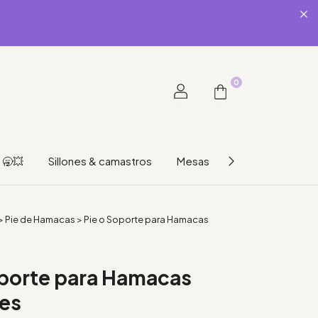
0
🥱💥
Sillones & camastros
Mesas
Hogar & organiz
>
Pie de Hamacas
>
Pie o Soporte para Hamacas
oporte para Hamacas
es