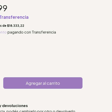
99
Transferencia
és de
$18.333,22
ento
pagando con Transferencia
y devoluciones
usta, podés cambiarlo por otro o devolverlo.